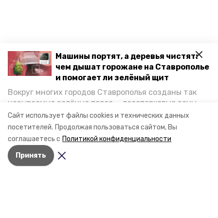
Машины портят, а деревья чистят:
чем дышат горожане на Ставрополье
и помогает ли зелёный щит
Вокруг многих городов Ставрополья созданы так
называемые зелёные пояса — лесопарковые зоны,
снижающие негативное воздействие выхлопных
Сайт использует файлы cookies и технических данных
газов на атмосферу. Справляются ли они с
посетителей.
Продолжая пользоваться сайтом, Вы
постоянно растущим потоком автотранспорта и
соглашаетесь с
Политикой конфиденциальности
каким воздухом дышат жители края, узнала
Принять
корреспондент «Победы26».
Разделы
Новости