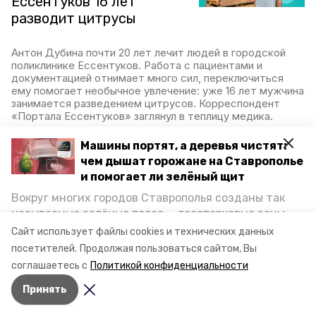
Ессентуков 16 лет
разводит цитрусы
Антон Дубина почти 20 лет лечит людей в городской
поликлинике Ессентуков. Работа с пациентами и
документацией отнимает много сил, переключиться
ему помогает необычное увлечение: уже 16 лет мужчина
занимается разведением цитрусов. Корреспондент
«Портала Ессентуков» заглянул в теплицу медика.
21 августа 2024, 10:46
Машины портят, а деревья чистят:
чем дышат горожане на Ставрополье
и помогает ли зелёный щит
Вручение наград,
Вокруг многих городов Ставрополья созданы так
называемые зелёные пояса — лесопарковые зоны,
мастер-классы и забег: в
снижающие негативное воздействие выхлопных
Ессентуках прошёл
Сайт использует файлы cookies и технических данных
газов на атмосферу. Справляются ли они с
спортивный фестиваль
посетителей.
Продолжая пользоваться сайтом, Вы
постоянно растущим потоком автотранспорта и
соглашаетесь с
Политикой конфиденциальности
каким воздухом дышат жители края, узнала
В субботу, 10 августа, в Ессентуках на городском озере
Принять
корреспондент «Победы26».
состоялся фестиваль «Культ/Физкульт». Мероприятие
проводилось в честь Дня физкультурника.