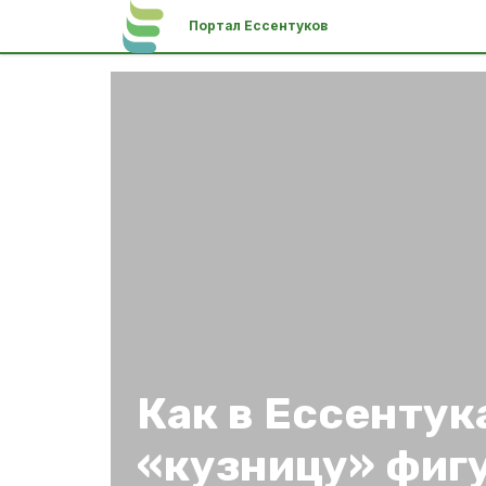
Портал Ессентуков
Как в Ессентук
«кузницу» фиг