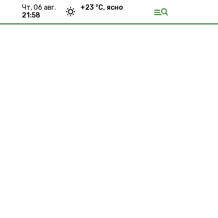
чт, 06 авг.
+
23
°С,
ясно
21:58