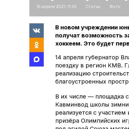
16 апреля 2021, 11:43
Статьи
Фото:
В новом учреждении юн
получат возможность з
хоккеем. Это будет пер
14 апреля губернатор В
поездку в регион КМВ. 
реализацию строительст
благоустроенных простр
В их числе — площадка 
Кавминвод школы зимних
реализуется с участием 
призёра Олимпийских иг
под эгидой Союза мастер