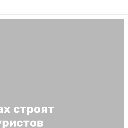
ах строят
уристов