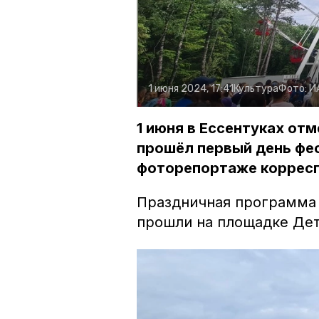
1 июня 2024, 17:41
Культура
Фото:
И
1 июня в Ессентуках отм
прошёл первый день фе
фоторепортаже корресп
Праздничная программа 
прошли на площадке Дет