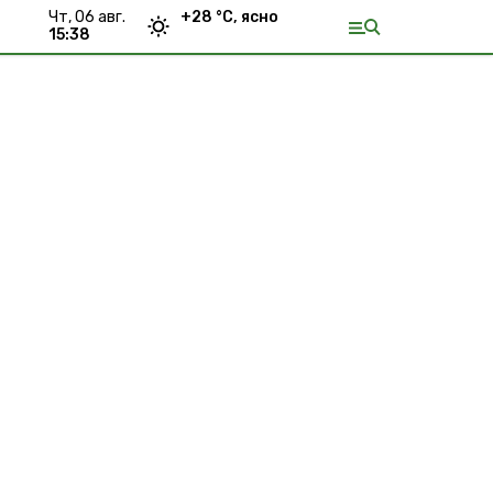
чт, 06 авг.
+
28
°С,
ясно
15:38