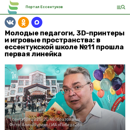
Портал Ессентуков
Молодые педагоги, 3D-принтеры
и игровые пространства: в
ессентукской школе №11 прошла
первая линейка
1 сентября 2025, 20:45
Образование
Фото:
Алина Гулиян /
ИА «Победа26»