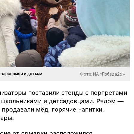
 взрослыми и детьми
Фото: ИА «Победа26»
низаторы поставили стенды с портретами
 школьниками и детсадовцами. Рядом —
 продавали мёд, горячие напитки,
вары.
оне от ярмарки расположился