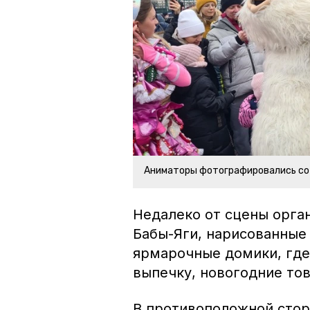
Аниматоры фотографировались со
Недалеко от сцены орга
Бабы-Яги, нарисованные
ярмарочные домики, где
выпечку, новогодние то
В противоположной стор