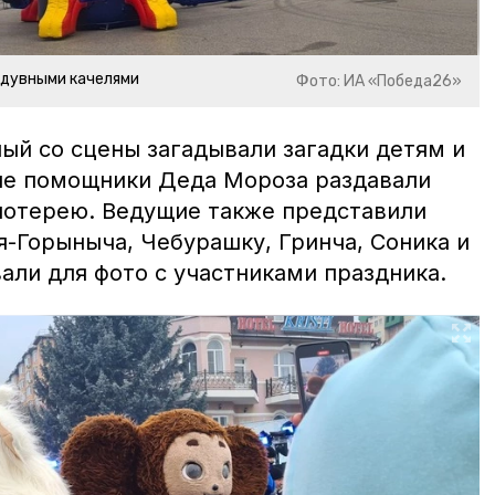
адувными качелями
Фото: ИА «Победа26»
ный со сцены загадывали загадки детям и
ые помощники Деда Мороза раздавали
лотерею. Ведущие также представили
я-Горыныча, Чебурашку, Гринча, Соника и
али для фото с участниками праздника.