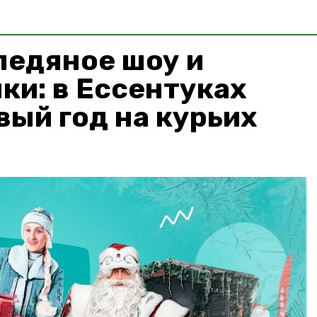
ледяное шоу и
ки: в Ессентуках
ый год на курьих