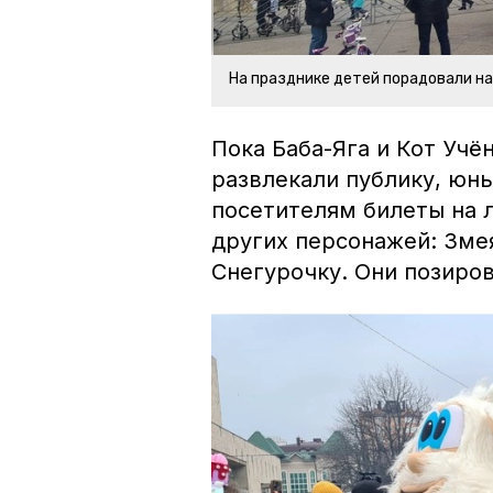
На празднике детей порадовали н
Пока Баба-Яга и Кот Учё
развлекали публику, юн
посетителям билеты на 
других персонажей: Зме
Снегурочку. Они позиров