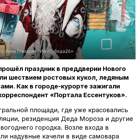
то:
Анна Егазарян /
ИА «Победа26»
 прошёл праздник в преддверии Нового
али шествием ростовых кукол, ледяным
ами. Как в городе-курорте зажигали
 корреспондент «Портала Ессентуков».
тральной площади, где уже красовались
лляции, резиденция Деда Мороза и другие
вогоднего городка. Возле входа в
или надувные качели в виде самовара