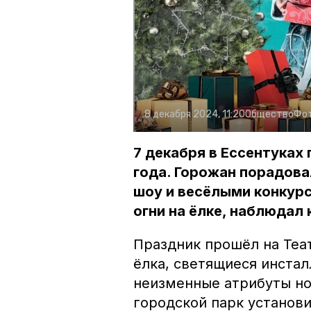
8 декабря 2024, 11:20
Общество
Фо
7 декабря в Ессентуках
года. Горожан порадов
шоу и весёлыми конкурс
огни на ёлке, наблюдал
Праздник прошёл на Теа
ёлка, светящиеся инста
неизменные атрибуты но
городской парк установ