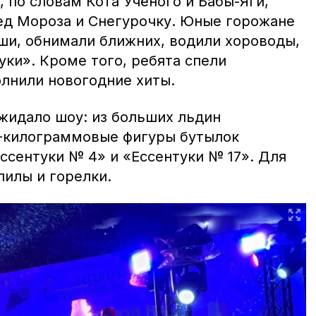
, по словам Кота Учёного и Бабы-Яги,
д Мороза и Снегурочку. Юные горожане
оши, обнимали ближних, водили хороводы,
уки». Кроме того, ребята спели
олнили новогодние хиты.
ожидало шоу: из больших льдин
5-килограммовые фигуры бутылок
ссентуки № 4» и «Ессентуки № 17». Для
пилы и горелки.