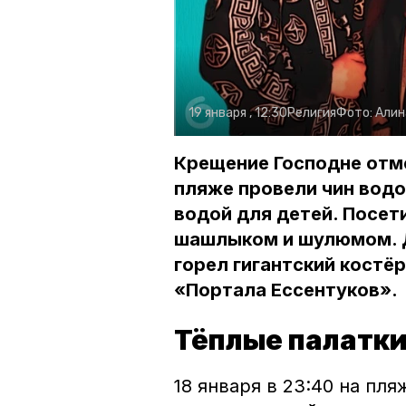
19 января , 12:30
Религия
Фото:
Алин
Крещение Господне отме
пляже провели чин водо
водой для детей. Посет
шашлыком и шулюмом. Д
горел гигантский костё
«Портала Ессентуков».
Тёплые палатки 
18 января в 23:40 на пл