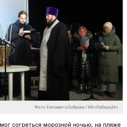
Фото: Елизавета Боброва / ИА «Победа26»
 мог согреться морозной ночью, на пляже