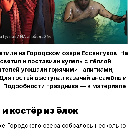
а Гулиян /
ИА «Победа26»
тили на Городском озере Ессентуков. На
святия и поставили купель с тёплой
ителей угощали горячими напитками,
ля гостей выступал казачий ансамбль и
р. Подробности праздника — в материале
и костёр из ёлок
яже Городского озера собралось несколько