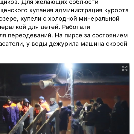
ьщиков. Для желающих соблюсти
енского купания администрация курорта
озере, купели с холодной минеральной
нералкой для детей. Работали
ля переодеваний. На пирсе за состоянием
асатели, у воды дежурила машина скорой