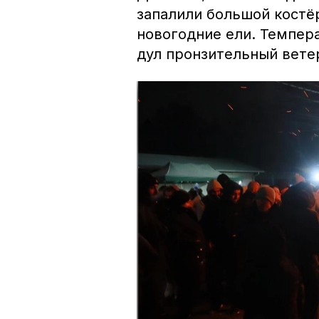
запалили большой костё
новогодние ели. Темпера
дул пронзительный вете