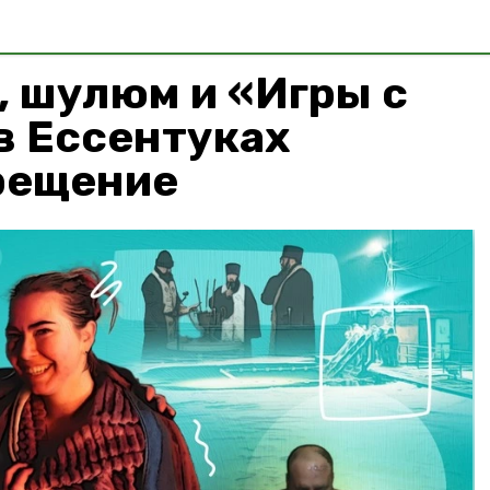
, шулюм и «Игры с
 в Ессентуках
рещение