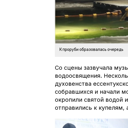
К проруби образовалась очередь
Со сцены зазвучала муз
водоосвящения. Несколь
духовенства ессентукск
собравшихся и начали м
окропили святой водой и
отправились к купелям, 