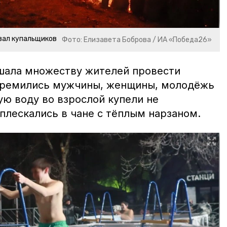
вал купальщиков
Фото: Елизавета Боброва / ИА «Победа26»
шала множеству жителей провести
стремились мужчины, женщины, молодёжь
ую воду во взрослой купели не
 плескались в чане с тёплым нарзаном.