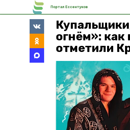
Портал Ессентуков
Купальщики
огнём»: как
отметили К