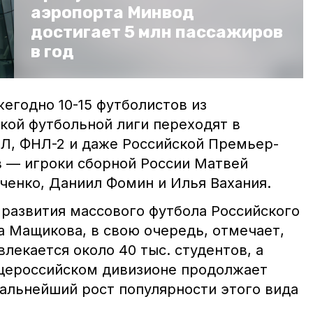
аэропорта Минвод
достигает 5 млн пассажиров
в год
егодно 10-15 футболистов из
кой футбольной лиги переходят в
Л, ФНЛ-2 и даже Российской Премьер-
в — игроки сборной России Матвей
ченко, Даниил Фомин и Илья Вахания.
развития массового футбола Российского
а Мащикова, в свою очередь, отмечает,
влекается около 40 тыс. студентов, а
щероссийском дивизионе продолжает
дальнейший рост популярности этого вида