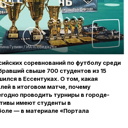
лина Гулиян /
ИА «Победа26»
сийских соревнований по футболу среди
обравший свыше 700 студентов из 15
ился в Ессентуках. О том, какая
лей в итоговом матче, почему
годно проводить турниры в городе-
ктивы имеют студенты в
оле — в материале «Портала