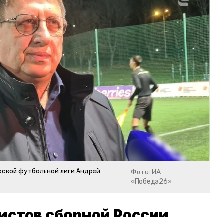
ской футбольной лиги Андрей
Фото: ИА
«Победа26»
истов сборной России