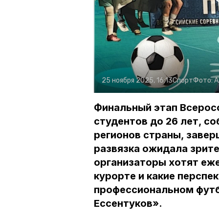
25 ноября 2025, 16:13
Спорт
Фото:
А
Финальный этап Всерос
студентов до 26 лет, с
регионов страны, заверш
развязка ожидала зрите
организаторы хотят еже
курорте и какие перспе
профессиональном футб
Ессентуков».