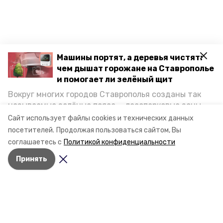
Машины портят, а деревья чистят:
чем дышат горожане на Ставрополье
и помогает ли зелёный щит
Вокруг многих городов Ставрополья созданы так
называемые зелёные пояса — лесопарковые зоны,
снижающие негативное воздействие выхлопных
Сайт использует файлы cookies и технических данных
газов на атмосферу. Справляются ли они с
посетителей.
Продолжая пользоваться сайтом, Вы
постоянно растущим потоком автотранспорта и
соглашаетесь с
Политикой конфиденциальности
каким воздухом дышат жители края, узнала
Принять
корреспондент «Победы26».
Разделы
Новости