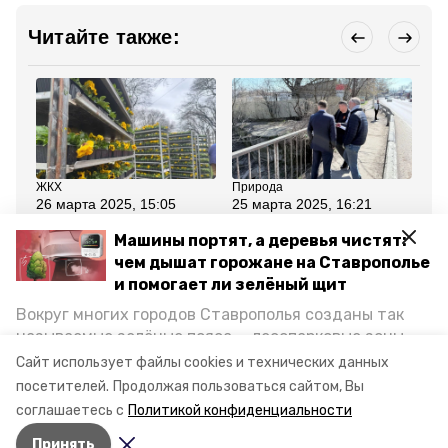
Читайте также:
ЖКХ
Природа
Об
26 марта 2025, 15:05
25 марта 2025, 16:21
22
10 тыс. виол высадят на
План по очистке реки
Мэ
клумбах в Ессентуках
Бугунта разработают в
пр
Машины портят, а деревья чистят:
Ессентуках
Ме
чем дышат горожане на Ставрополье
ко
ба
и помогает ли зелёный щит
Вокруг многих городов Ставрополья созданы так
Все новости
называемые зелёные пояса — лесопарковые зоны,
снижающие негативное воздействие выхлопных
Сайт использует файлы cookies и технических данных
газов на атмосферу. Справляются ли они с
посетителей.
Продолжая пользоваться сайтом, Вы
ессентуки
ставропольский край
постоянно растущим потоком автотранспорта и
соглашаетесь с
Политикой конфиденциальности
каким воздухом дышат жители края, узнала
Принять
корреспондент «Победы26».