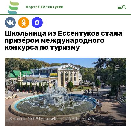
Портал Ессентуков
Школьница из Ессентуков стала
призёром международного
конкурса по туризму
8 марта , 16:09
Туризм
Фото:
ИА «Победа26»