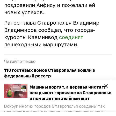
поздравили Анфису и пожелали ей
новых успехов.
Ранее глава Ставрополья Владимир
Владимиров сообщал, что города-
курорты Кавминвод
соединят
пешеходными маршрутами.
Читайте также
110 гостевых домов Ставрополья вошли в
федеральный реестр
Ессентуки в 2025 году приняли на 31% больше
Машины портят, а деревья чистят:
туристов
чем дышат горожане на Ставрополье
и помогает ли зелёный щит
Губернатор обсудил восстановление бывшей
Вокруг многих городов Ставрополья созданы так
гостиницы «Метрополь» в Ессентуках
называемые зелёные пояса — лесопарковые зоны,