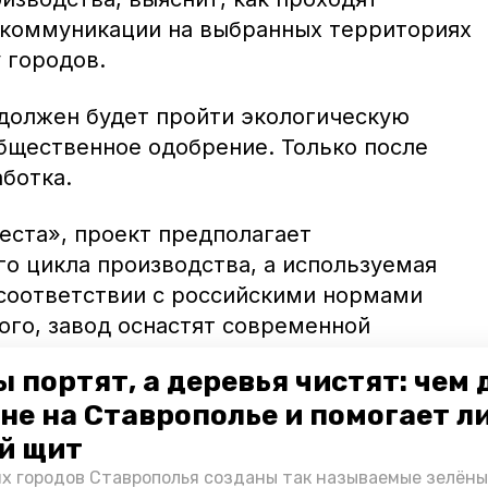
 коммуникации на выбранных территориях
 городов.
 должен будет пройти экологическую
общественное одобрение. Только после
аботка.
ста», проект предполагает
го цикла производства, а используемая
 соответствии с российскими нормами
ого, завод оснастят современной
темой безопасности производства.
 портят, а деревья чистят: чем
не на Ставрополье и помогает л
ять лет работы завода налоговые
сех уровней составят 8,6 миллиарда
й щит
их городов Ставрополья созданы так называемые зелёны