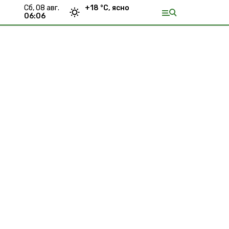
сб, 08 авг.
+
18
°С,
ясно
06:06