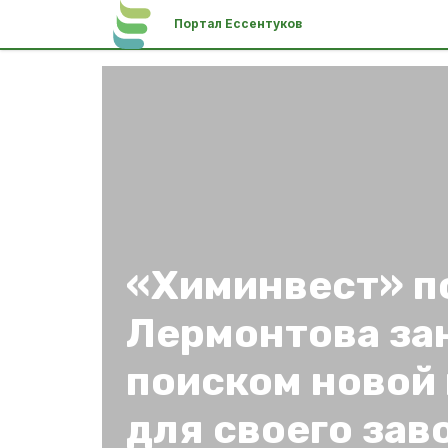
Портал Ессентуков
«Химинвест» п
Лермонтова за
поиском новой
для своего зав