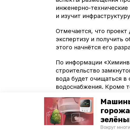
инженерно-технические
и изучит инфраструктуру
Отмечается, что проект
экспертизу и получить 
этого начнётся его разр
По информации «Химинве
строительство замкнуто
вода будет очищаться в
водоснабжения. Кроме т
автоматизированной сис
Машины
горожа
Планируется, что за дес
отчисления в бюджеты в
зелёны
рублей.
Вокруг мног