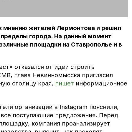
к мнению жителей Лермонтова и решил
 пределы города. На данный момент
азличные площадки на Ставрополье и в
.
ест» отказался от идеи строить
КМВ, глава Невинномысска пригласил
ную столицу края,
пишет
информационное
ели организации в Instagram пояснили,
 все поступающие предложения. Перед
 площадку, компания проанализирует
изводства, выяснит, как проходят