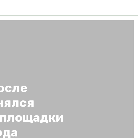
осле
нялся
 площадки
ода