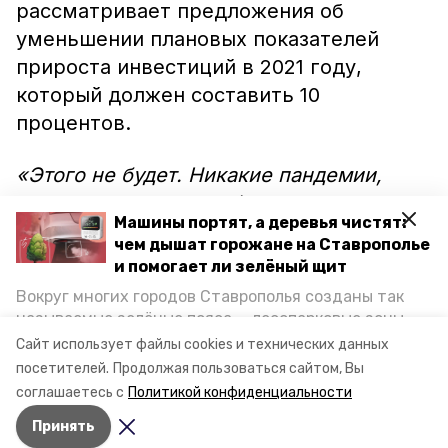
рассматривает предложения об
уменьшении плановых показателей
прироста инвестиций в 2021 году,
который должен составить 10
процентов.
«Этого не будет. Никакие пандемии,
ничто другое не освобождает нас от
Машины портят, а деревья чистят:
ответственности за развитие наших
чем дышат горожане на Ставрополье
территорий. На будущий год сохранится
и помогает ли зелёный щит
план 10-процентного увеличения», –
Вокруг многих городов Ставрополья созданы так
отметил глава региона.
называемые зелёные пояса — лесопарковые зоны,
снижающие негативное воздействие выхлопных
Сайт использует файлы cookies и технических данных
газов на атмосферу. Справляются ли они с
посетителей.
Продолжая пользоваться сайтом, Вы
постоянно растущим потоком автотранспорта и
соглашаетесь с
Политикой конфиденциальности
каким воздухом дышат жители края, узнала
Принять
корреспондент «Победы26».
Авторы:
Мила Гень