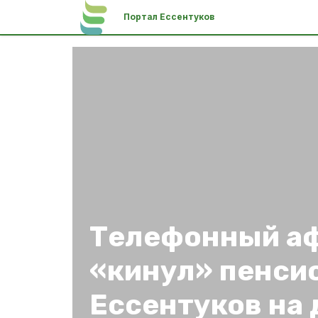
Портал Ессентуков
Телефонный а
«кинул» пенси
Ессентуков на 