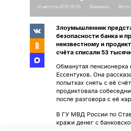
12 августа 2019, 10:25
Криминал
Фото:
Злоумышленник предст
безопасности банка и 
неизвестному и продикт
счёта списали 53 тысяч
Обманутая пенсионерка 
Ессентуков. Она рассказ
попытках снять с её счё
продиктовала собеседни
после разговора с её ка
В ГУ МВД России по Ста
кражи денег с банковско
ведомстве посоветовали