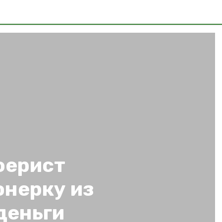
ферист
онерку из
деньги