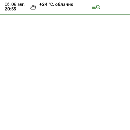
сб, 08 авг.
+
24
°С,
облачно
20:55