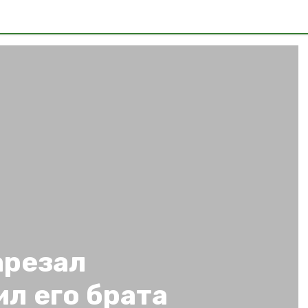
арезал
ил его брата