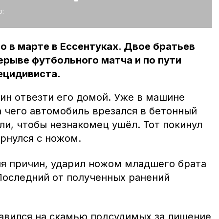
:
 в марте в Ессентуках. Двое братьев
рерыве футбольного матча и по пути
ецидивиста.
н отвезти его домой. Уже в машине
а чего автомобиль врезался в бетонный
ли, чтобы незнакомец ушёл. Тот покинул
рнулся с ножом.
яя причин, ударил ножом младшего брата
 Последний от полученных ранений
авился на скамью подсудимых за лишение