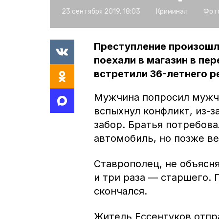
23 сентября 2019, 18:03
Криминал
Фото
Преступление произошло
поехали в магазин в пе
встретили 36-летнего р
Мужчина попросил мужчи
вспыхнул конфликт, из-з
забор. Братья потребова
автомобиль, но позже ве
Ставрополец, не объясн
и три раза — старшего.
скончался.
Житель Ессентуков отпр