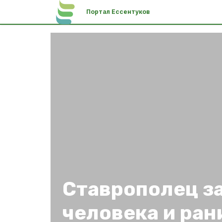
Портал Ессентуков
Ставрополец з
человека и ран