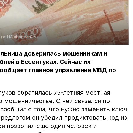
то:
ИА «Победа26»
ельница доверилась мошенникам и
блей в Ессентуках. Сейчас их
сообщает главное управление МВД по
туков обратилась 75-летняя местная
о мошенничестве. С ней связался по
 сообщил о том, что нужно заменить ключ
предлогом он убедил продиктовать код из
й позвонил ещё один человек и