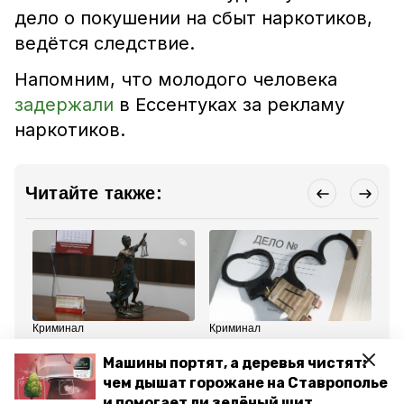
дело о покушении на сбыт наркотиков,
ведётся следствие.
Напомним, что
молодого человека
задержали
в Ессентуках за рекламу
наркотиков.
Читайте также:
Криминал
Криминал
Кр
1 августа 2025, 10:39
1 июля 2025, 14:01
19
У ессентучанина изъяли
Передачу наркотиков в
За
Машины портят, а деревья чистят:
20 грамм наркотиков
изолятор временного
па
чем дышат горожане на Ставрополье
содержания пресекли в
на
Ессентуках
Ес
и помогает ли зелёный щит