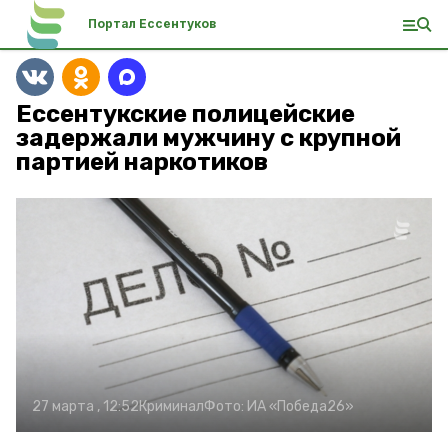
Портал Ессентуков
Ессентукские полицейские
задержали мужчину с крупной
партией наркотиков
27 марта , 12:52
Криминал
Фото:
ИА «Победа26»