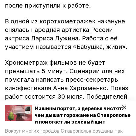
после приступили к работе.
В одной из короткометражек накануне
снялась народная артистка России
актриса Лариса Лужина. Работа с её
участием называется «Бабушка, живи».
Хронометраж фильмов не будет
превышать 5 минут. Сценарии для них
помогала написать пресс-секретарь
кинофестиваля Анна Харламенко. Показ
работ состоится 30 июля. Победителей
назовут на закрытии форума.
Машины портят, а деревья чистят:
чем дышат горожане на Ставрополье
и помогает ли зелёный щит
Фото: Наталья Альба
Вокруг многих городов Ставрополья созданы так