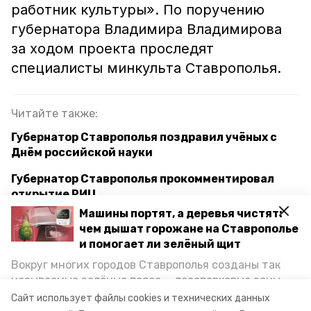
работник культуры». По поручению
губернатора Владимира Владимирова
за ходом проекта проследят
специалисты минкульта Ставрополья.
Читайте также:
Губернатор Ставрополья поздравил учёных с
Днём российской науки
Губернатор Ставрополья прокомментировал
открытие РИЦ
Машины портят, а деревья чистят:
Достижения Ставрополья в области медицины
чем дышат горожане на Ставрополье
показали на выставке «Россия»
и помогает ли зелёный щит
Вокруг многих городов Ставрополья созданы так
называемые зелёные пояса — лесопарковые зоны,
концерт
ессентуки
студенты
снижающие негативное воздействие выхлопных
Сайт использует файлы cookies и технических данных
газов на атмосферу. Справляются ли они с