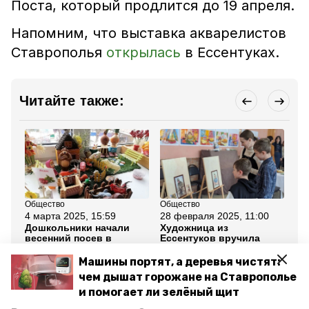
Поста, который продлится до 19 апреля.
Напомним, что выставка акварелистов
Ставрополья
открылась
в Ессентуках.
Читайте также:
Общество
Общество
Тур
4 марта 2025, 15:59
28 февраля 2025, 11:00
4 
Дошкольники начали
Художница из
Ес
весенний посев в
Ессентуков вручила
по
Ессентуках
вдовам портреты
фе
героев
Машины портят, а деревья чистят:
чем дышат горожане на Ставрополье
Все новости
и помогает ли зелёный щит