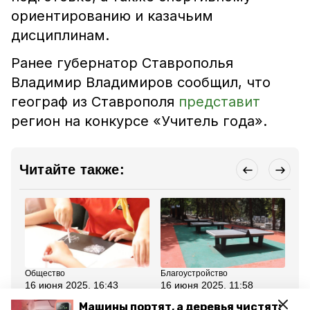
ориентированию и казачьим
дисциплинам.
Ранее губернатор Ставрополья
Владимир Владимиров сообщил, что
географ из Ставрополя
представит
регион на конкурсе «Учитель года».
Читайте также:
Общество
Благоустройство
Сп
16 июня 2025, 16:43
16 июня 2025, 11:58
15
Первый поток
Приём заявок на
Хо
Машины портят, а деревья чистят:
пришкольных лагерей
благоустройство
Мо