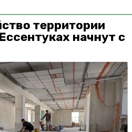
йство территории
Ессентуках начнут с