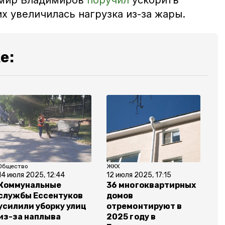
имир Владимиров
поручил
ускорить
х увеличилась нагрузка из-за жары.
е:
Общество
ЖКХ
14 июля 2025, 12:44
12 июля 2025, 17:15
Коммунальные
36 многоквартирных
службы Ессентуков
домов
усилили уборку улиц
отремонтируют в
из-за наплыва
2025 году в