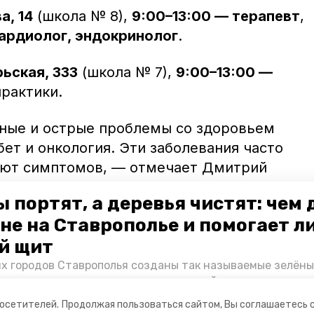
а, 14
(школа № 8),
9:00–13:00 — терапевт
,
ардиолог, эндокринолог
.
ьская, 333
(школа № 7),
9:00–13:00 —
практики.
ные и острые проблемы со здоровьем
ет и онкология. Эти заболевания часто
яют симптомов, — отмечает Дмитрий
иков могут быстро сделать анализ и
 портят, а деревья чистят: чем
нних стадиях, чем этот проект и важен.
не на Ставрополье и помогает л
ровье!» более подробно можно в
й щит
 портале «Победа26».
их городов Ставрополья созданы так называемые зелёны
е зоны, снижающие негативное воздействие выхлопных 
Справляются ли они с постоянно растущим потоком авт
посетителей.
Продолжая пользоваться сайтом, Вы соглашаетесь 
духом дышат жители края, узнала корреспондент «Побе