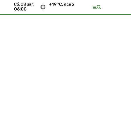
сб, 08 авг.
+
19
°С,
ясно
06:00