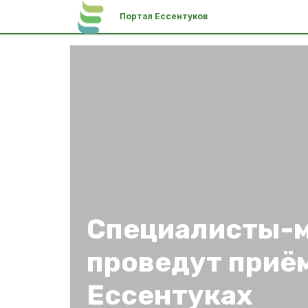
Портал Ессентуков
Специалисты-
проведут приё
Ессентуках