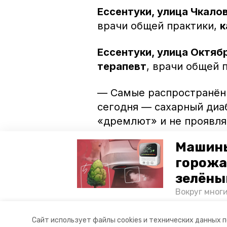
Ессентуки, улица Чкалов
врачи общей практики,
к
Ессентуки, улица Октябр
терапевт
, врачи общей 
— Самые распространён
сегодня — сахарный диаб
«дремлют» и не проявл
Катанов. — Бригады мед
Машины
выявить патологии на ра
горожа
Узнать о проекте
«За здо
зелёны
специальном разделе на
Вокруг мног
лесопарковы
атмосферу. 
Авторы:
Дарья Шац
Сайт использует файлы cookies и технических данных 
и каким воз