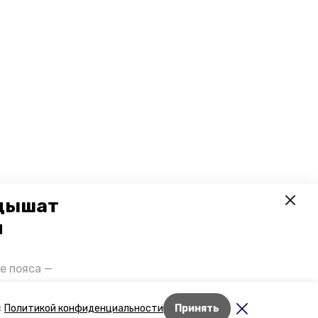
 дышат
и
е пояса —
газов на
отранспорта
Лента новостей
с
Политикой конфиденциальности
Принять
ды26».