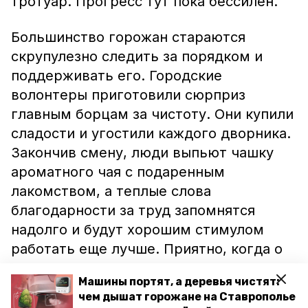
тротуар. Прогресс тут пока бессилен.
Большинство горожан стараются
скрупулезно следить за порядком и
поддерживать его. Городские
волонтеры приготовили сюрприз
главным борцам за чистоту. Они купили
сладости и угостили каждого дворника.
Закончив смену, люди выпьют чашку
ароматного чая с подаренным
лакомством, а теплые слова
благодарности за труд запомнятся
надолго и будут хорошим стимулом
работать еще лучше. Приятно, когда о
тебе помнят, а нелегкую,
Машины портят, а деревья чистят:
малопрестижную работу - ценят.
чем дышат горожане на Ставрополье