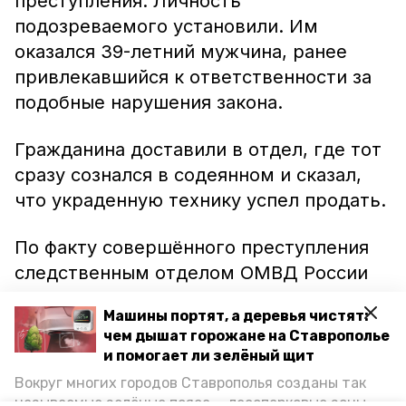
преступления. Личность
подозреваемого установили. Им
оказался 39-летний мужчина, ранее
привлекавшийся к ответственности за
подобные нарушения закона.
Гражданина доставили в отдел, где тот
сразу сознался в содеянном и сказал,
что украденную технику успел продать.
По факту совершённого преступления
следственным отделом ОМВД России
по городу Ессентуки возбуждено
Машины портят, а деревья чистят:
уголовное дело по статье «Кража».
чем дышат горожане на Ставрополье
и помогает ли зелёный щит
Как
сообщалось
ранее, ессентукские
Вокруг многих городов Ставрополья созданы так
полицейские задержали
называемые зелёные пояса — лесопарковые зоны,