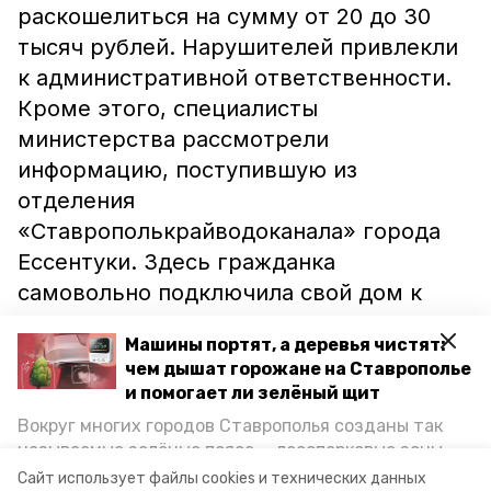
раскошелиться на сумму от 20 до 30
тысяч рублей. Нарушителей привлекли
к административной ответственности.
Кроме этого, специалисты
министерства рассмотрели
информацию, поступившую из
отделения
«Ставрополькрайводоканала» города
Ессентуки. Здесь гражданка
самовольно подключила свой дом к
сетям канализации. За правонарушение
Машины портят, а деревья чистят:
её оштрафовали.
чем дышат горожане на Ставрополье
и помогает ли зелёный щит
Ранее сообщалось, что в Ессентуках
Вокруг многих городов Ставрополья созданы так
разыскивают
вандалов, которые
называемые зелёные пояса — лесопарковые зоны,
сломали скульптуру орла в курортном
снижающие негативное воздействие выхлопных
Сайт использует файлы cookies и технических данных