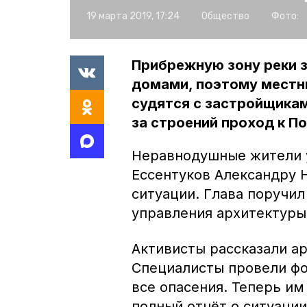
19 марта 2019, 17:24
Общество
Фото:
Прибрежную зону реки 
домами, поэтому местн
судятся с застройщикам
за строений проход к П
Неравнодушные жители у
Ессентуков Александру Н
ситуации. Глава поручил
управления архитектуры
Активисты рассказали а
Специалисты провели фо
все опасения. Теперь им
полный отчёт о ситуации