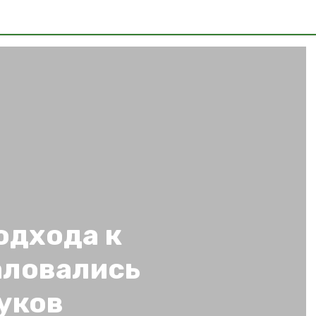
одхода к
аловались
уков