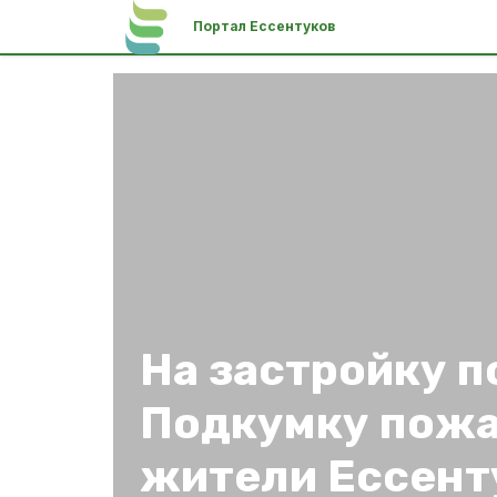
Портал Ессентуков
На застройку п
Подкумку пож
жители Ессент