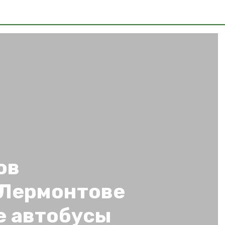
ов
 Лермонтове
е автобусы