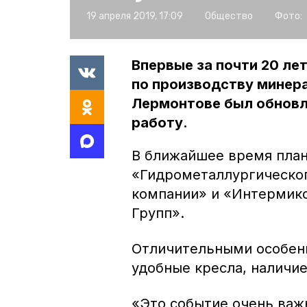
19 апреля 2019, 17:09
Общество
Фото:
Впервые за почти 20 ле
по производству минера
Лермонтове был обновл
работу.
В ближайшее время пла
«Гидрометаллургическог
компании» и «Интермик
Групп».
Отличительными особенн
удобные кресла, наличи
«Это событие очень важ