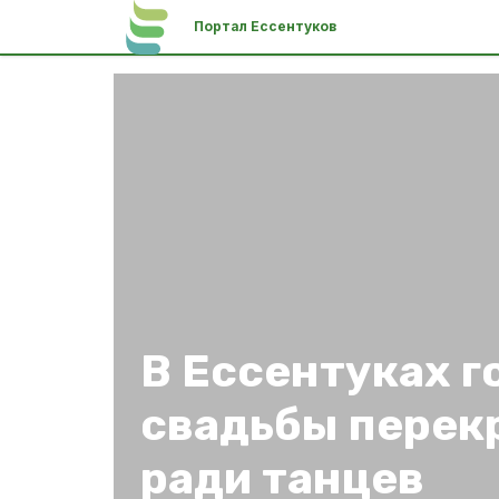
Портал Ессентуков
В Ессентуках г
свадьбы перек
ради танцев