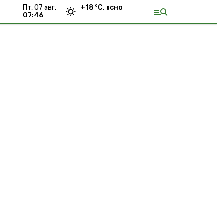
пт, 07 авг.
+
18
°С,
ясно
07:46