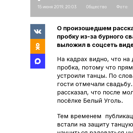
15 июня 2019, 20:03
Общество
Фото:
О произошедшем рассказ
пробку из-за бурного с
выложил в соцсеть виде
На кадрах видно, что на
пробка, потому что пря
устроили танцы. По сло
гости отмечали свадьбу.
рассказал, что после м
посёлке Белый Уголь.
Тем временем публикац
встали на защиту танцу
научиться радоваться ч