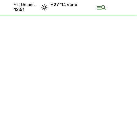
чт, 06 авг.
+
27
°С,
ясно
12:51