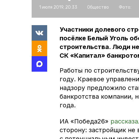
1 июля 2019, 20:33
Общество
Фото:
Участники долевого ст
посёлке Белый Уголь о
строительства. Люди не
СК «Капитал» банкрото
Работы по строительств
году. Краевое управлен
надзору предложило ста
банкротства компании, н
года.
ИА «Победа26»
рассказа
сторону: застройщик не 
с потенциальным инвест