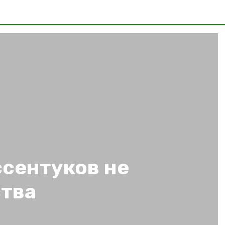
ссентуков не
ства