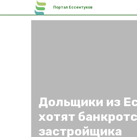
Портал Ессентуков
Дольщики из Е
хотят банкрот
застройщика