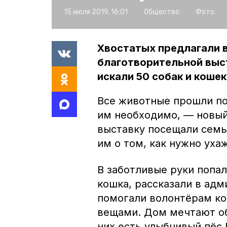
15 июля 2019, 16:01
Общество
Фото:
Хвостатых предлагали 
благотворительной выс
искали 50 собак и кошек
Все животные прошли по
им необходимо, — новый
выставку посещали семь
им о том, как нужно уха
В заботливые руки попал
кошка, рассказали в ад
помогали волонтёрам к
вещами. Дом мечтают об
них есть улыбчивый пёс