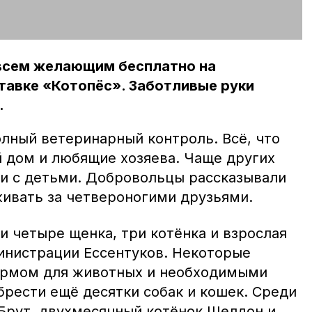
всем желающим бесплатно на
тавке «Котопёс». Заботливые руки
.
лный ветеринарный контроль. Всё, что
 дом и любящие хозяева. Чаще других
и с детьми. Добровольцы рассказывали
живать за четвероногими друзьями.
и четыре щенка, три котёнка и взрослая
министрации Ессентуков. Некоторые
ормом для животных и необходимыми
рести ещё десятки собак и кошек. Среди
 Брут, двухмесячный котёнок Шелдон и