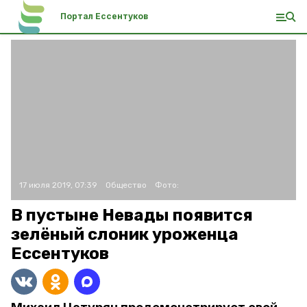
Портал Ессентуков
17 июля 2019, 07:39
Общество
Фото:
В пустыне Невады появится
зелёный слоник уроженца
Ессентуков