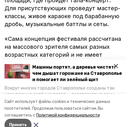
площади, где пройдёт гала-концерт.
Для присутствующих проведут мастер-
классы, живое караоке под барабанную
дробь, музыкальные баттлы и сеты.
«Сама концепция фестиваля рассчитана
на массового зрителя самых разных
возрастных категорий и не имеет
аналогов в нашей стране», — уточнили
Машины портят, а деревья чистят:
в администрации Ессентуков.
чем дышат горожане на Ставрополье
и помогает ли зелёный щит
Ранее группа казаков-рокеров
просила
Вокруг многих городов Ставрополья созданы так
поддержки для участия в фестивале.
называемые зелёные пояса — лесопарковые зоны,
снижающие негативное воздействие выхлопных
Сайт использует файлы cookies и технических данных
газов на атмосферу. Справляются ли они с
Фото: essentuki_ps
посетителей.
Продолжая пользоваться сайтом, Вы
постоянно растущим потоком автотранспорта и
соглашаетесь с
Политикой конфиденциальности
каким воздухом дышат жители края, узнала
Принять
корреспондент «Победы26».
Авторы:
Диана Кудрявцева