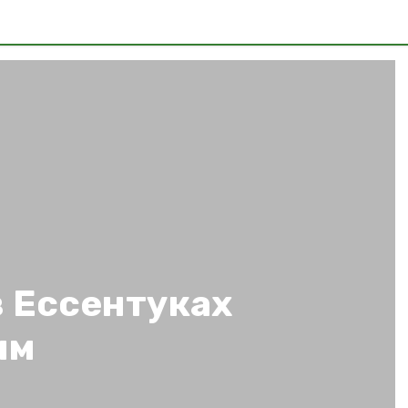
в Ессентуках
ым