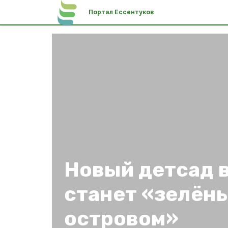
Портал Ессентуков
Новый детсад 
станет «зелён
островом»