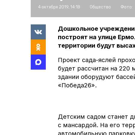
4 октября 2019, 14:18
Общество
Фото:
Дошкольное учреждение
построят на улице Ермо
территории будут высаж
Проект сада-яслей прох
будет рассчитан на 220
здании оборудуют бассе
«Победа26».
Детским садом станет д
с мансардой. На его тер
автомобильную парковку