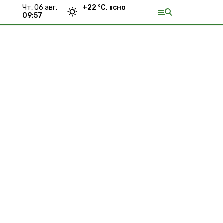
чт, 06 авг.
+
22
°С,
ясно
09:57