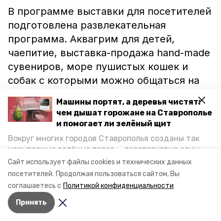
В программе выставки для посетителей
подготовлена развлекательная
программа. Аквагрим для детей,
чаепитие, выставка-продажа hand-made
сувениров, море пушистых кошек и
собак с которыми можно общаться на
протяжении всего мероприятия.
Машины портят, а деревья чистят:
чем дышат горожане на Ставрополье
Ранее сообщалось, что в Ессентуках
и помогает ли зелёный щит
«зелёная» комиссия
обновит
старые
Вокруг многих городов Ставрополья созданы так
деревья.
называемые зелёные пояса — лесопарковые зоны,
снижающие негативное воздействие выхлопных
Сайт использует файлы cookies и технических данных
газов на атмосферу. Справляются ли они с
Фото: essentuki_online26
посетителей.
Продолжая пользоваться сайтом, Вы
постоянно растущим потоком автотранспорта и
соглашаетесь с
Политикой конфиденциальности
каким воздухом дышат жители края, узнала
Принять
корреспондент «Победы26».
Авторы:
Ольга Дьякова