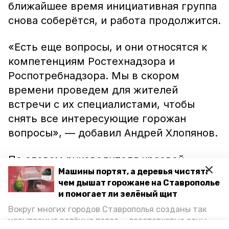
ближайшее время инициативная группа
снова соберётся, и работа продолжится.
«Есть еще вопросы, и они относятся к
компетенциям Ростехнадзора и
Роспотребнадзора. Мы в скором
времени проведем для жителей
встречи с их специалистами, чтобы
снять все интересующие горожан
вопросы», — добавил Андрей Хлопянов.
По словам руководителя краевой
Машины портят, а деревья чистят:
общественной организации
чем дышат горожане на Ставрополье
«Экологический патруль» Светлана
и помогает ли зелёный щит
Глушко, то, что сейчас власти
Вокруг многих городов Ставрополья созданы так
реагируют и общаются с жителями по
называемые зелёные пояса — лесопарковые зоны,