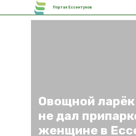
Портал Ессентуков
Овощной ларёк
не дал припарк
женщине в Есс