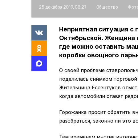
25 декабря 2019, 08:27
Общество
Фото
Неприятная ситуация с 
Октябрьской. Женщина п
где можно оставить маш
коробки овощного ларьк
О своей проблеме ставропольч
поделилась снимком торговой
Жительница Ессентуков отмет
когда автомобили ставят рядом
Горожанка просит обратить в
разобраться, законно ли это в
Тем временем многие интерне