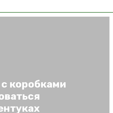
 с коробками
оваться
ентуках