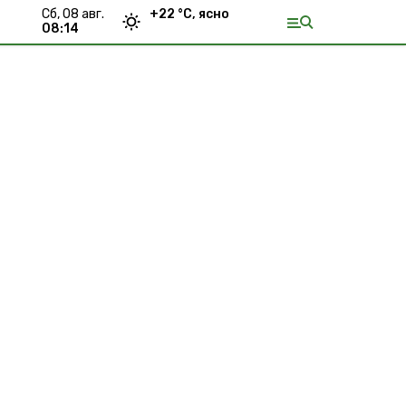
сб, 08 авг.
+
22
°С,
ясно
08:14