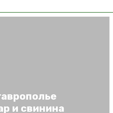
таврополье
ар и свинина