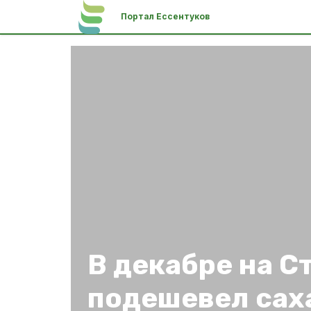
Портал Ессентуков
В декабре на С
подешевел сах