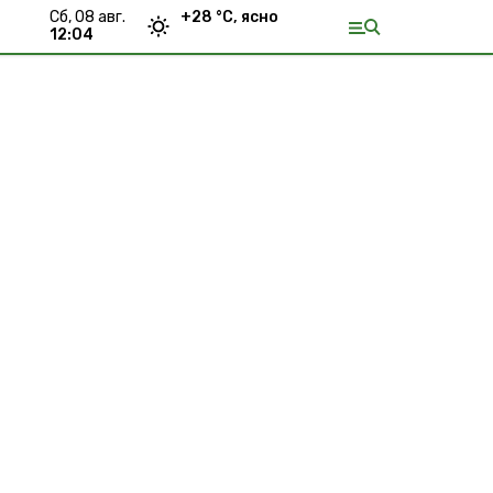
сб, 08 авг.
+
28
°С,
ясно
12:04