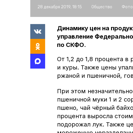
28 декабря 2019, 18:15
Общество
Фото
Динамику цен на продук
управление Федерально
по СКФО.
От 1,2 до 1,8 процента в
и куры. Также цены упал
ржаной и пшеничной, го
При этом незначительно
пшеничной муки 1 и 2 со
пшено, чай чёрный байхо
процента выросла стоимо
подорожал лук. Также ц
мороженую неразделанну