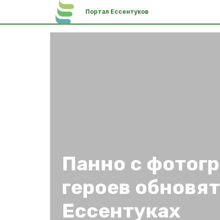
Портал Ессентуков
Панно с фотог
героев обновят
Ессентуках