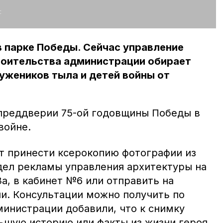
:
 парке Победы. Сейчас управление
роительства администрации обирает
ужеников тыла и детей войны от
преддверии 75-ой годовщины Победы в
войне.
т принести ксерокопию фотографии из
дел рекламы управления архитектуры на
а, в кабинет №6 или отправить на
и. Консультации можно получить по
министрации добавили, что к снимку
шую историю или факты из жизни героя.