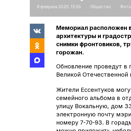
8 февраля 2020, 13:56
Общество
Фото
Мемориал расположен в
архитектуры и градост
снимки фронтовиков, тр
горожан.
Обновление проведут в 
Великой Отечественной 
Жители Ессентуков могу
семейного альбома в от
улицу Вокальную, дом 33
электронную почту мэри
номеру 7-70-93. В горад
можно приложить неболь