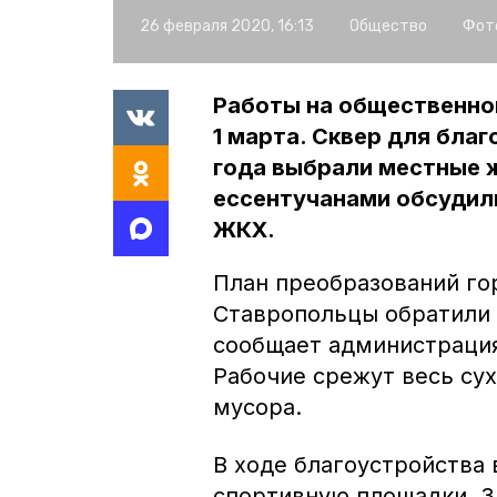
26 февраля 2020, 16:13
Общество
Фот
Работы на общественно
1 марта. Сквер для бла
года выбрали местные 
ессентучанами обсудил
ЖКХ.
План преобразований го
Ставропольцы обратили 
сообщает администрация
Рабочие срежут весь сух
мусора.
В ходе благоустройства 
спортивную площадки. З