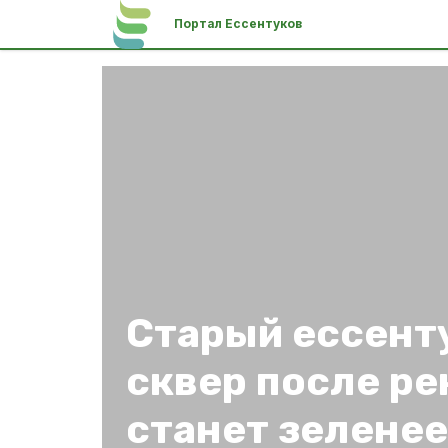
Портал Ессентуков
Старый ессент
сквер после р
станет зеленее