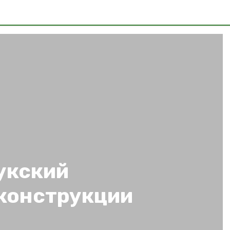
укский
еконструкции