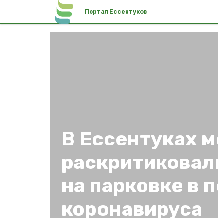
Портал Ессентуков
В Ессентуках 
раскритиковали
на парковке в 
коронавируса