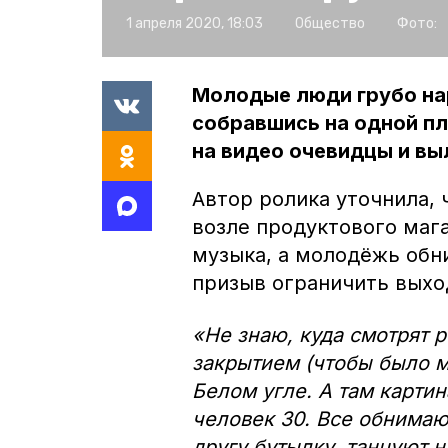
1 апреля 2020, 18:03
Общество
Фото:
Молодые люди грубо на
собравшись на одной пл
на видео очевидцы и вы
Автор ролика уточнила, 
возле продуктового маг
музыка, а молодёжь обн
призыв ограничить выход
«Не знаю, куда смотрят 
закрытием (чтобы было 
Белом угле. А там картин
человек 30. Все обнимают
другу бутылку, танцуют 