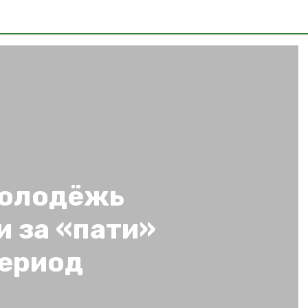
молодёжь
 за «пати»
период