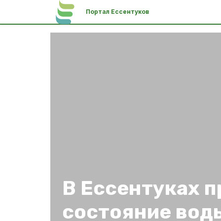
Портал Ессентуков
В Ессентуках 
состояние воды