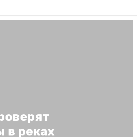
проверят
 в реках