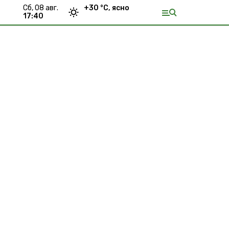
сб, 08 авг.
+
30
°С,
ясно
17:40