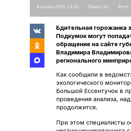
8 апреля 2020, 23:32
Общество
Фото:
Бдительная горожанка з
Подкумок могут попада
обращение на сайте губ
Владимира Владимирова
регионального минприр
Как сообщили в ведомст
экологического монитор
Большой Ессентучок в п
проведения анализа, над
продолжится.
При этом специалисты о
несанкционированного с