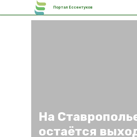
Портал Ессентуков
На Ставрополь
остаётся выхо