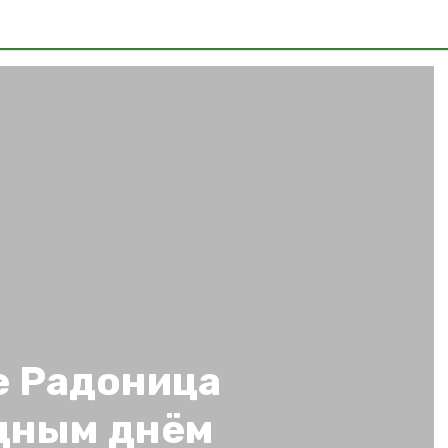
е Радоница
дным днём