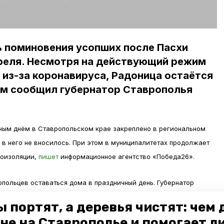
:
ь поминовения усопших после Пасхи
преля. Несмотря на действующий режим
из-за коронавируса, Радоница остаётся
ом сообщил губернатор Ставрополья
ным днём в Ставропольском крае закреплено в региональном
 в него не вносилось. При этом в муниципалитетах продолжает
моизоляции,
пишет
информационное агентство «Победа26».
польцев оставаться дома в праздничный день. Губернатор
й будут закрыты. Исключением является погребение.
 портят, а деревья чистят: чем
не на Ставрополье и помогает л
ать церковные службы, стоит особо прислушаться к словам