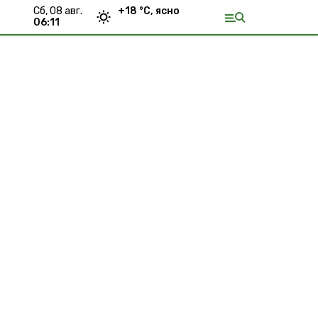
сб, 08 авг.
+
18
°С,
ясно
06:11