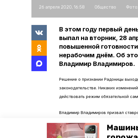
26 апреля 2020, 16:58
Общество
Фото
В этом году первый ден
выпал на вторник, 28 а
повышенной готовности 
нерабочим днём. Об эт
Владимир Владимиров.
Решение о признании Радоницы выход
законодательстве. Никаких изменений
действовать режим обязательной са
Владимир Владимиров призвал ставро
напомнил, что кладбища для посещени
Машины
горожа
«Всем, кто привык в этот день посещ