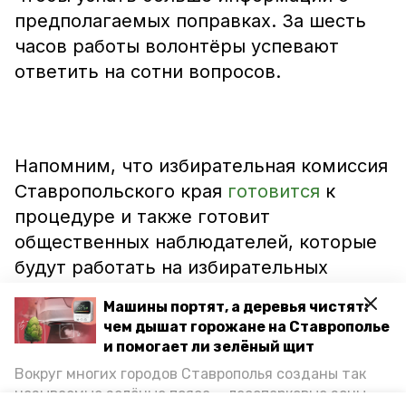
предполагаемых поправках. За шесть
часов работы волонтёры успевают
ответить на сотни вопросов.
Напомним, что избирательная комиссия
Ставропольского края
готовится
к
процедуре и также готовит
общественных наблюдателей, которые
будут работать на избирательных
участках. На днях для них стартовали
Машины портят, а деревья чистят:
образовательные курсы. Всего
чем дышат горожане на Ставрополье
комиссия проведёт три таких семинара.
и помогает ли зелёный щит
Вокруг многих городов Ставрополья созданы так
называемые зелёные пояса — лесопарковые зоны,