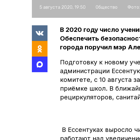
5 августа 2020, 19:50
Общество
Фото:
В 2020 году число учени
Обеспечить безопаснос
города поручил мэр Ал
Подготовку к новому уче
администрации Ессентук
комитете, с 10 августа 
приёмке школ. В ближай
рециркуляторов, санита
В Ессентуках выросло ч
работают над увеличени