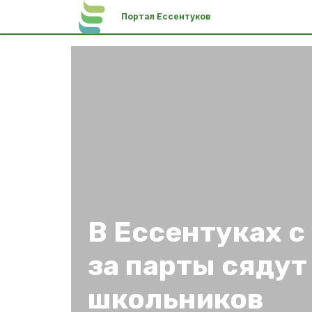
Портал Ессентуков
В Ессентуках с
за парты сядут
школьников