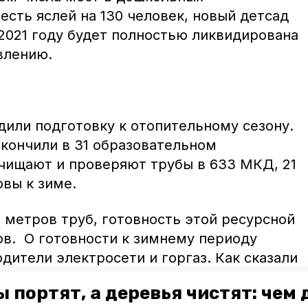
сть яслей на 130 человек, новый детсад
 2021 году будет полностью ликвидирована
влению.
дили подготовку к отопительному сезону.
акончили в 31 образовательном
чищают и проверяют трубы в 633 МКД, 21
овы к зиме.
 метров труб, готовность этой ресурсной
ов. О готовности к зимнему периоду
дители электросети и горгаз. Как сказали
ижется согласно графикам, чтобы
 портят, а деревья чистят: чем
лод», - сообщили в мэрии Ессентуков.