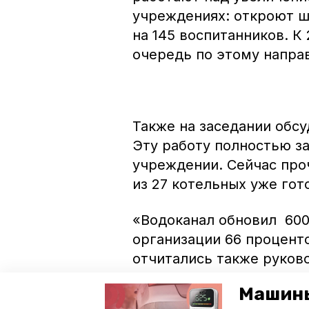
учреждениях: откроют ше
на 145 воспитанников. К
очередь по этому напра
Также на заседании обсу
Эту работу полностью з
учреждении. Сейчас про
из 27 котельных уже гот
«Водоканал обновил 600
организации 66 процент
отчитались также руково
на совещании, работа дв
Машины
безаварийно пережить хо