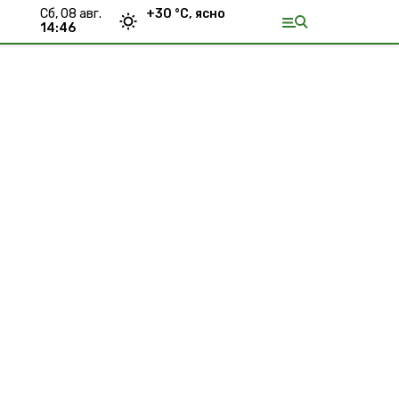
сб, 08 авг.
+
30
°С,
ясно
14:46