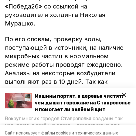
«Победа26» со ссылкой на
руководителя холдинга Николая
Мурашко.
По его словам, проверку воды,
поступающей в источники, на наличие
микробных частиц в нормальном
режиме работы проводят ежедневно.
Анализы на некоторые возбудители
выполняют раз в 10 дней. Так как
минералопроводы длительное время не
Машины портят, а деревья чистят:
эксплуатировались, требуются более
чем дышат горожане на Ставрополье
тщательные исследования. Сроки
и помогает ли зелёный щит
проведения некоторых из них могут
Вокруг многих городов Ставрополья созданы так
достигать 14 дней.
называемые зелёные пояса — лесопарковые зоны,
снижающие негативное воздействие выхлопных
Сайт использует файлы cookies и технических данных