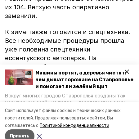
их 104. Ветхую часть оперативно
заменили.
К зиме также готовится и спецтехника.
Все необходимые процедуры прошла
уже половина спецтехники
ессентукского автопарка. На
сегодняшний день город пополнил
Машины портят, а деревья чистят:
запасы 400 тоннами противогололедных
чем дышат горожане на Ставрополье
материалов. На данный момент
и помогает ли зелёный щит
Ессентуки подготовились к зиме на 73
Вокруг многих городов Ставрополья созданы так
процента.
называемые зелёные пояса — лесопарковые зоны,
снижающие негативное воздействие выхлопных
Сайт использует файлы cookies и технических данных
газов на атмосферу. Справляются ли они с
посетителей.
Продолжая пользоваться сайтом, Вы
Фото: администрация Ессентуков
постоянно растущим потоком автотранспорта и
соглашаетесь с
Политикой конфиденциальности
каким воздухом дышат жители края, узнала
Принять
корреспондент «Победы26».
Авторы:
Ольга Дьякова