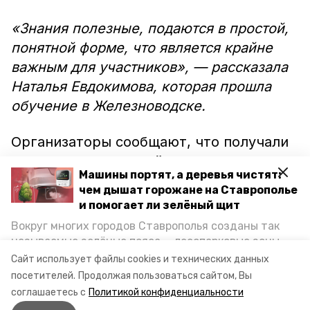
«Знания полезные, подаются в простой,
понятной форме, что является крайне
важным для участников», — рассказала
Наталья Евдокимова, которая прошла
обучение в Железноводске.
Организаторы сообщают, что получали
отзывы от родителей, которым
Машины портят, а деревья чистят:
пришлось применять полученные
чем дышат горожане на Ставрополье
знания на практике. По их словам,
и помогает ли зелёный щит
медпомощь они смогли оказать без
Вокруг многих городов Ставрополья созданы так
суеты и спешки.
называемые зелёные пояса — лесопарковые зоны,
снижающие негативное воздействие выхлопных
Сайт использует файлы cookies и технических данных
газов на атмосферу. Справляются ли они с
посетителей.
Продолжая пользоваться сайтом, Вы
Фото: правительство СК
постоянно растущим потоком автотранспорта и
соглашаетесь с
Политикой конфиденциальности
каким воздухом дышат жители края, узнала