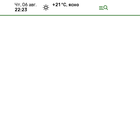
чт, 06 авг.
+
21
°С,
ясно
22:23