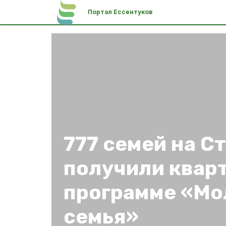
Портал Ессентуков
777 семей на С
получили квар
программе «Мо
семья»