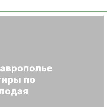
таврополье
тиры по
лодая