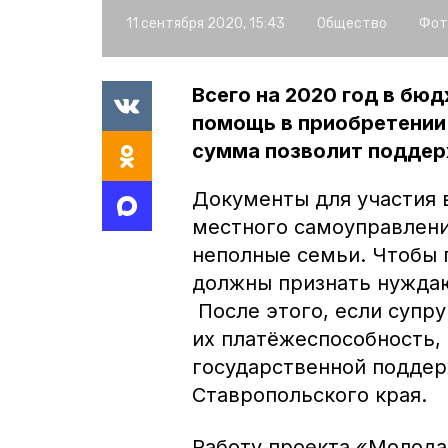
11 сентября 2020, 15:43
Общество
Фот
Всего на 2020 год в бю
помощь в приобретении
сумма позволит поддерж
Документы для участия 
местного самоуправлени
неполные семьи. Чтобы 
должны признать нужда
После этого, если супру
их платёжеспособность,
государственной поддер
Ставропольского края.
Работу проекта «Молода