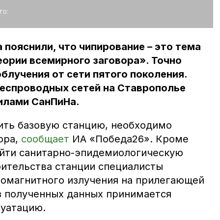
то:
пояснили, что чипирование – это тема
еории всемирного заговора». Точно
облучения от сети пятого поколения.
еспроводных сетей на Ставрополье
илами СанПиНа.
вить базовую станцию, необходимо
ора,
сообщает
ИА «Победа26». Кроме
ойти санитарно-эпидемиологическую
оительства станции специалисты
омагнитного излучения на прилегающей
з полученных данных принимается
луатацию.