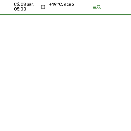
сб, 08 авг.
+
19
°С,
ясно
05:00