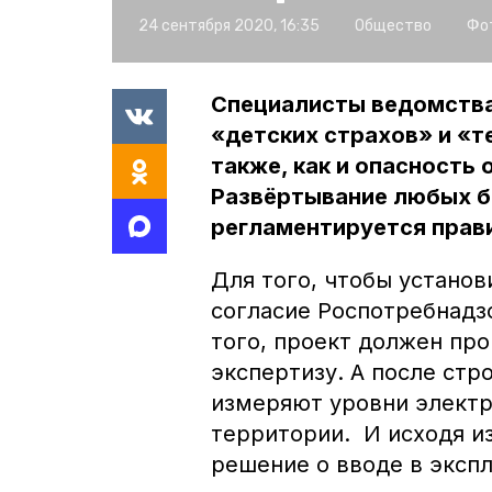
24 сентября 2020, 16:35
Общество
Фо
Специалисты ведомства 
«детских страхов» и «т
также, как и опасность 
Развёртывание любых б
регламентируется прав
Для того, чтобы устано
согласие Роспотребнадз
того, проект должен пр
экспертизу. А после стр
измеряют уровни электр
территории. И исходя и
решение о вводе в эксп