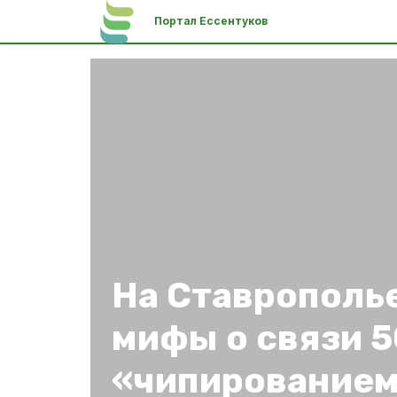
Портал Ессентуков
На Ставрополь
мифы о связи 5
«чипирование